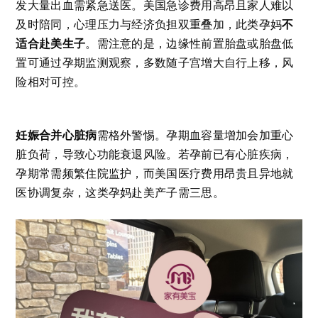
发大量出血需紧急送医。美国急诊费用高昂且家人难以
不
及时陪同，心理压力与经济负担双重叠加，此类孕妈
适合赴美生子
。需注意的是，边缘性前置胎盘或胎盘低
置可通过孕期监测观察，多数随子宫增大自行上移，风
险相对可控。
妊娠合并心脏病
需格外警惕。孕期血容量增加会加重心
脏负荷，导致心功能衰退风险。若孕前已有心脏疾病，
孕期常需频繁住院监护，而美国医疗费用昂贵且异地就
医协调复杂，这类孕妈赴美产子需三思。