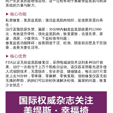
肉产生反复的超收缩运动。这一过程有助于重建骨盆底肌与制尿
系统的力量与耐力。
核心功能
私密修复，复原盆底肌：激活盆底肌肉组织，促使胶原蛋白再
生；
治疗及预防尿失禁、漏尿：30分钟内触发盆底肌收紧约12000
次，有效提升弹性，强化盆底肌肉，恢复紧致，击退失禁、尿
渗、滴尿、小腹突出、下盆松弛等问题；
修复盆底功能障碍：改善阴道干涩、松弛、阴道前后壁及子宫脱
垂，改善夫妻生活等。
核心优势
FDA认证无创盆底肌修复仪，采用电磁波技术达到多种治疗效
果。治疗一次相当于上万个凯格尔运动。该仪器采用最先进非侵
入式缩阴技术，无需脱衣，安全舒适、随做随走。每次治疗只需
坐上去30分钟，零疼痛、零麻醉、零恢复期。借助修复仪器无创
无痛的帮助，妈妈们可以轻松快速解决松弛、漏尿的问题，恢复
少女状态！