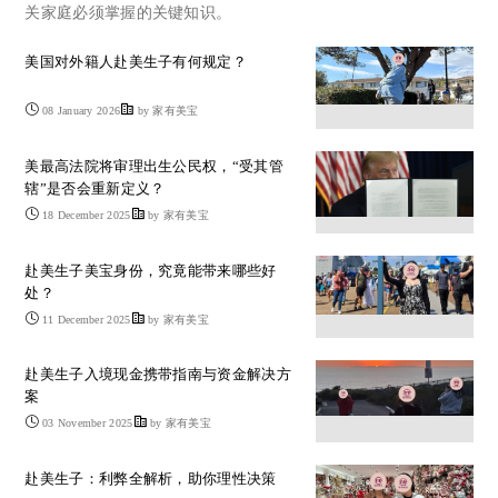
关家庭必须掌握的关键知识。
美国对外籍人赴美生子有何规定？
08 January 2026
by 家有美宝
美最高法院将审理出生公民权，“受其管
辖”是否会重新定义？
18 December 2025
by 家有美宝
赴美生子美宝身份，究竟能带来哪些好
处？
11 December 2025
by 家有美宝
赴美生子入境现金携带指南与资金解决方
案
03 November 2025
by 家有美宝
赴美生子：利弊全解析，助你理性决策