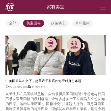
家有美宝
全部
美宝国籍
政策动态
月中指南
中美国籍法冲突下，赴美产子家庭如何应对身份难题
06 February 2026
by 家有美宝
​当新生儿在美国呱呱坠地，自动获得美国国籍的法律规定与我国
不承认双重国籍的原则碰撞，让许多赴美产子家庭陷入身份认知
的困惑。这种法律层面的"国籍冲突"并非违法行为，而是两国国
籍制度差异导致的特殊现象，理解其本质与应对策略，是每个相