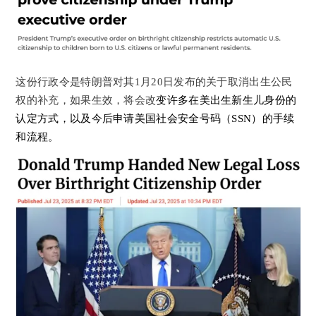
这份行政令是
特朗普对其
1
月20日发布的
关于取消出生公民
权
的补
充
，如果生效，将会改
变许多在美出生新生儿身份的
认定方式，以及今后申请美国社会安全号码（
SSN
）的手续
和流程。